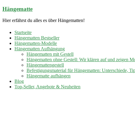
Zum
Hängematte
Inhalt
springen
Hier erfährst du alles es über Hängematten!
Startseite
Hängematten Bestseller
Hängematten-Modelle
Hängematten Aufhängung
Hängematten mit Gestell
Hängematten ohne Gestell: Wir klären auf und zeigen M
Hängemattengestell
Befestigungsmaterial für Hängematten: Unterschiede, Ti
Hängematte aufhängen
Blog
Top-Seller, Angebote & Neuheiten