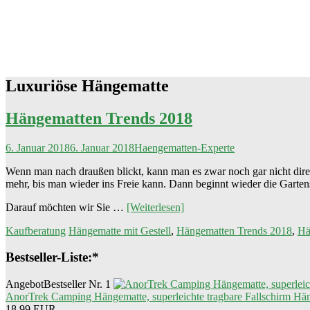
Luxuriöse Hängematte
Hängematten Trends 2018
6. Januar 2018
6. Januar 2018
Haengematten-Experte
Wenn man nach draußen blickt, kann man es zwar noch gar nicht direk
mehr, bis man wieder ins Freie kann. Dann beginnt wieder die Garten
Darauf möchten wir Sie …
[Weiterlesen]
Kaufberatung
Hängematte mit Gestell
,
Hängematten Trends 2018
,
Hä
Bestseller-Liste:*
Angebot
Bestseller Nr. 1
AnorTrek Camping Hängematte, superleichte tragbare Fallschirm Hä
18,99 EUR