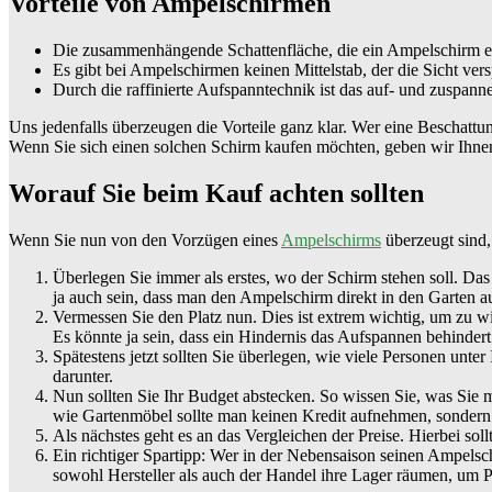
Vorteile von Ampelschirmen
Die zusammenhängende Schattenfläche, die ein Ampelschirm erz
Es gibt bei Ampelschirmen keinen Mittelstab, der die Sicht vers
Durch die raffinierte Aufspanntechnik ist das auf- und zuspan
Uns jedenfalls überzeugen die Vorteile ganz klar. Wer eine Beschattun
Wenn Sie sich einen solchen Schirm kaufen möchten, geben wir Ihnen
Worauf Sie beim Kauf achten sollten
Wenn Sie nun von den Vorzügen eines
Ampelschirms
überzeugt sind,
Überlegen Sie immer als erstes, wo der Schirm stehen soll. Das 
ja auch sein, dass man den Ampelschirm direkt in den Garten a
Vermessen Sie den Platz nun. Dies ist extrem wichtig, um zu wi
Es könnte ja sein, dass ein Hindernis das Aufspannen behindert
Spätestens jetzt sollten Sie überlegen, wie viele Personen un
darunter.
Nun sollten Sie Ihr Budget abstecken. So wissen Sie, was Sie 
wie Gartenmöbel sollte man keinen Kredit aufnehmen, sondern 
Als nächstes geht es an das Vergleichen der Preise. Hierbei sol
Ein richtiger Spartipp: Wer in der Nebensaison seinen Ampelsch
sowohl Hersteller als auch der Handel ihre Lager räumen, um Pl