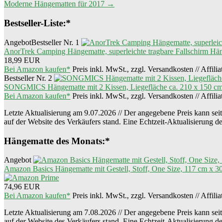
Moderne Hängematten für 2017
→
Bestseller-Liste:*
Angebot
Bestseller Nr. 1
AnorTrek Camping Hängematte, superleichte tragbare Fallschirm Hä
18,99 EUR
Bei Amazon kaufen*
Preis inkl. MwSt., zzgl. Versandkosten // Affili
Bestseller Nr. 2
SONGMICS Hängematte mit 2 Kissen, Liegefläche ca. 210 x 150 c
Bei Amazon kaufen*
Preis inkl. MwSt., zzgl. Versandkosten // Affili
Letzte Aktualisierung am 9.07.2026 // Der angegebene Preis kann seit 
auf der Website des Verkäufers stand. Eine Echtzeit-Aktualisierung d
Hängematte des Monats:*
Angebot
Amazon Basics Hängematte mit Gestell, Stoff, One Size, 117 cm x 3
74,96 EUR
Bei Amazon kaufen*
Preis inkl. MwSt., zzgl. Versandkosten // Affili
Letzte Aktualisierung am 7.08.2026 // Der angegebene Preis kann seit 
auf der Website des Verkäufers stand. Eine Echtzeit-Aktualisierung d