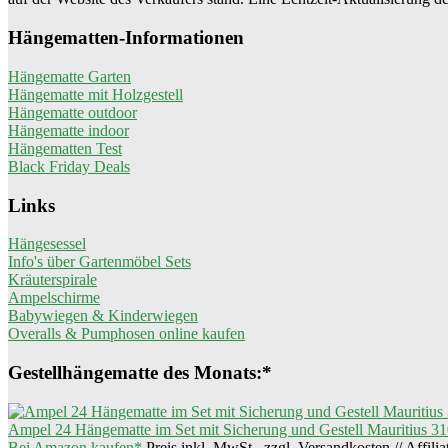
Hängematten-Informationen
Hängematte Garten
Hängematte mit Holzgestell
Hängematte outdoor
Hängematte indoor
Hängematten Test
Black Friday Deals
Links
Hängesessel
Info's über Gartenmöbel Sets
Kräuterspirale
Ampelschirme
Babywiegen & Kinderwiegen
Overalls & Pumphosen online kaufen
Gestellhängematte des Monats:*
Ampel 24 Hängematte im Set mit Sicherung und Gestell Mauritius 31
Bei Amazon kaufen*
Preis inkl. MwSt., zzgl. Versandkosten // Affili