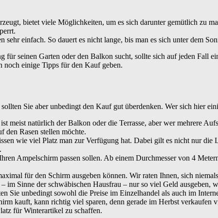
eugt, bietet viele Möglichkeiten, um es sich darunter gemütlich zu m
perrt.
nen sehr einfach. So dauert es nicht lange, bis man es sich unter dem
g für seinen Garten oder den Balkon sucht, sollte sich auf jeden Fall 
 noch einige Tipps für den Kauf geben.
 sollten Sie aber unbedingt den Kauf gut überdenken. Wer sich hier ein
ist meist natürlich der Balkon oder die Terrasse, aber wer mehrere Aufst
uf den Rasen stellen möchte.
ssen wie viel Platz man zur Verfügung hat. Dabei gilt es nicht nur di
.
ter Ihren Ampelschirm passen sollen. Ab einem Durchmesser von 4 Meter
maximal für den Schirm ausgeben können. Wir raten Ihnen, sich niemal
– im Sinne der schwäbischen Hausfrau – nur so viel Geld ausgeben, w
lten Sie unbedingt sowohl die Preise im Einzelhandel als auch im Intern
irm kauft, kann richtig viel sparen, denn gerade im Herbst verkaufen 
atz für Winterartikel zu schaffen.