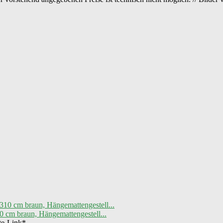
0 cm braun, Hängemattengestell...
ate-Link*