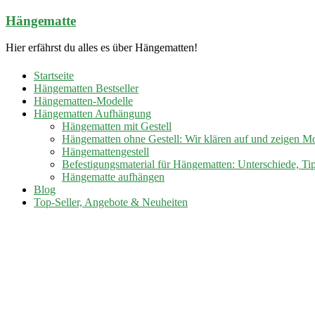
Zum
Hängematte
Inhalt
springen
Hier erfährst du alles es über Hängematten!
Startseite
Hängematten Bestseller
Hängematten-Modelle
Hängematten Aufhängung
Hängematten mit Gestell
Hängematten ohne Gestell: Wir klären auf und zeigen M
Hängemattengestell
Befestigungsmaterial für Hängematten: Unterschiede, Ti
Hängematte aufhängen
Blog
Top-Seller, Angebote & Neuheiten