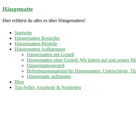
Zum
Hängematte
Inhalt
springen
Hier erfährst du alles es über Hängematten!
Startseite
Hängematten Bestseller
Hängematten-Modelle
Hängematten Aufhängung
Hängematten mit Gestell
Hängematten ohne Gestell: Wir klären auf und zeigen M
Hängemattengestell
Befestigungsmaterial für Hängematten: Unterschiede, Ti
Hängematte aufhängen
Blog
Top-Seller, Angebote & Neuheiten