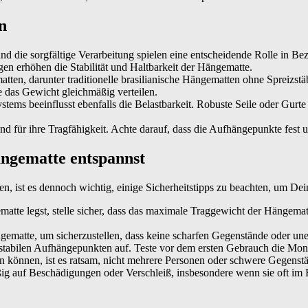
n
und die sorgfältige Verarbeitung spielen eine entscheidende Rolle in 
en erhöhen die Stabilität und Haltbarkeit der Hängematte.
tten, darunter traditionelle brasilianische Hängematten ohne Spreizst
 das Gewicht gleichmäßig verteilen.
ems beeinflusst ebenfalls die Belastbarkeit. Robuste Seile oder Gurte 
d für ihre Tragfähigkeit. Achte darauf, dass die Aufhängepunkte fest
ängematte entspannst
n, ist es dennoch wichtig, einige Sicherheitstipps zu beachten, um D
te legst, stelle sicher, dass das maximale Traggewicht der Hängematte 
ematte, um sicherzustellen, dass keine scharfen Gegenstände oder u
bilen Aufhängepunkten auf. Teste vor dem ersten Gebrauch die Montage, 
önnen, ist es ratsam, nicht mehrere Personen oder schwere Gegenständ
g auf Beschädigungen oder Verschleiß, insbesondere wenn sie oft im 