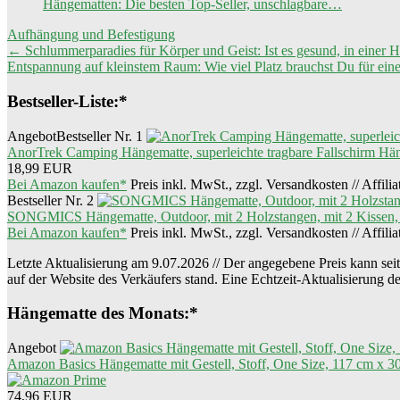
Hängematten: Die besten Top-Seller, unschlagbare…
Aufhängung und Befestigung
Beitragsnavigation
←
Schlummerparadies für Körper und Geist: Ist es gesund, in einer 
Entspannung auf kleinstem Raum: Wie viel Platz brauchst Du für ei
Bestseller-Liste:*
Angebot
Bestseller Nr. 1
AnorTrek Camping Hängematte, superleichte tragbare Fallschirm Hä
18,99 EUR
Bei Amazon kaufen*
Preis inkl. MwSt., zzgl. Versandkosten // Affili
Bestseller Nr. 2
SONGMICS Hängematte, Outdoor, mit 2 Holzstangen, mit 2 Kissen, bi
Bei Amazon kaufen*
Preis inkl. MwSt., zzgl. Versandkosten // Affili
Letzte Aktualisierung am 9.07.2026 // Der angegebene Preis kann seit 
auf der Website des Verkäufers stand. Eine Echtzeit-Aktualisierung d
Hängematte des Monats:*
Angebot
Amazon Basics Hängematte mit Gestell, Stoff, One Size, 117 cm x 3
74,96 EUR