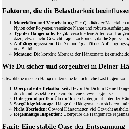
Faktoren, die die Belastbarkeit beeinflusse
Materialien und Verarbeitung:
Die Qualität der Materialien 
Nylon oder Polyester, verstärkte Nähte und robuste Aufhängung
Typ der Hängematte:
Es gibt verschiedene Arten von Hängema
dazu, etwas mehr Gewicht tragen zu können, da die Spreizstäbe
Aufhängungssystem:
Die Art und Qualität des Aufhängungssyst
und Stabilität.
Montage:
Die korrekte Montage der Hängematte ist entscheiden
Wie Du sicher und sorgenfrei in Deiner H
Obwohl die meisten Hängematten eine beträchtliche Last tragen könne
Überprüfe die Belastbarkeit:
Bevor Du Dich in Deine Hängemat
durch und respektiere die empfohlene Gewichtsgrenze.
Untergrund prüfen:
Überprüfe den Untergrund unter der Häng
Sorgfältige Montage:
Hänge die Hängematte an sicheren und sta
Nicht überladen:
Obwohl Hängematten viel Gewicht aushalten k
Regelmäßige Inspektion:
Überprüfe die Hängematte regelmäßi
Fazit: Eine stabile Oase der Entspannung